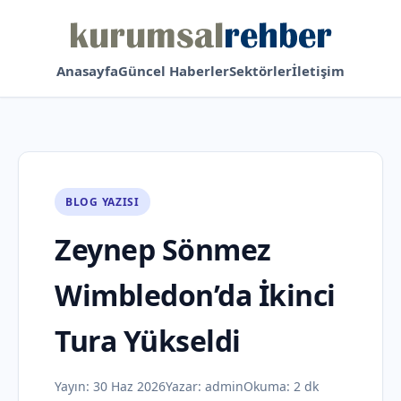
Anasayfa
Güncel Haberler
Sektörler
İletişim
BLOG YAZISI
Zeynep Sönmez
Wimbledon’da İkinci
Tura Yükseldi
Yayın:
30 Haz 2026
Yazar:
admin
Okuma: 2 dk