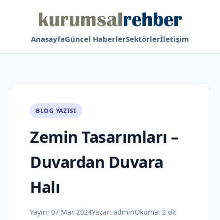
Anasayfa
Güncel Haberler
Sektörler
İletişim
BLOG YAZISI
Zemin Tasarımları –
Duvardan Duvara
Halı
Yayın:
07 Mar 2024
Yazar:
admin
Okuma: 2 dk