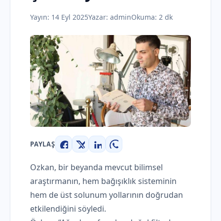
Yayın:
14 Eyl 2025
Yazar:
admin
Okuma: 2 dk
PAYLAŞ
Facebook
X
LinkedIn
WhatsApp
Ozkan, bir beyanda mevcut bilimsel
araştırmanın, hem bağışıklık sisteminin
hem de üst solunum yollarının doğrudan
etkilendiğini söyledi.