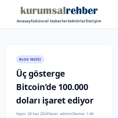
Anasayfa
Güncel Haberler
Sektörler
İletişim
BLOG YAZISI
Üç gösterge
Bitcoin’de 100.000
doları işaret ediyor
Yayın:
28 Kas 2024
Yazar:
admin
Okuma: 1 dk