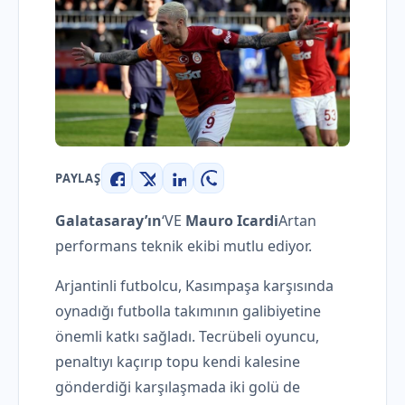
PAYLAŞ
Facebook
X
LinkedIn
WhatsApp
Galatasaray’ın
‘VE
Mauro Icardi
Artan
performans teknik ekibi mutlu ediyor.
Arjantinli futbolcu, Kasımpaşa karşısında
oynadığı futbolla takımının galibiyetine
önemli katkı sağladı. Tecrübeli oyuncu,
penaltıyı kaçırıp topu kendi kalesine
gönderdiği karşılaşmada iki golü de