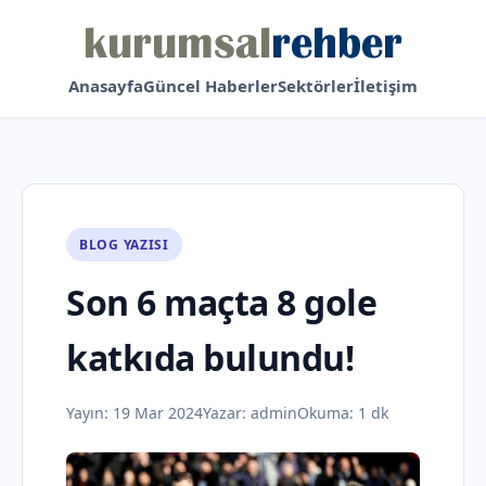
Anasayfa
Güncel Haberler
Sektörler
İletişim
BLOG YAZISI
Son 6 maçta 8 gole
katkıda bulundu!
Yayın:
19 Mar 2024
Yazar:
admin
Okuma: 1 dk