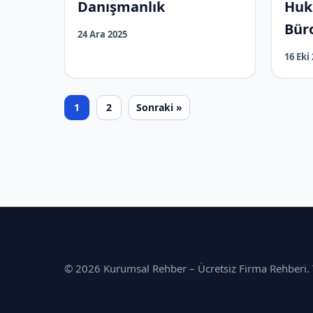
Danışmanlık
Huk
Bür
24 Ara 2025
16 Eki
1
2
Sonraki »
© 2026 Kurumsal Rehber – Ücretsiz Firma Rehberi. T