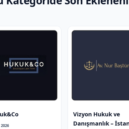
u Kategoride Son Eklenenl
uk&Co
Vizyon Hukuk ve
Danışmanlık – İsta
 2026