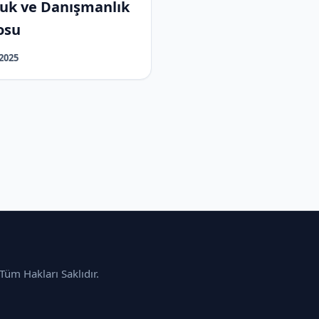
uk ve Danışmanlık
osu
 2025
üm Hakları Saklıdır.