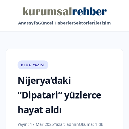
Anasayfa
Güncel Haberler
Sektörler
İletişim
BLOG YAZISI
Nijerya’daki
“Dipatari” yüzlerce
hayat aldı
Yayın:
17 Mar 2025
Yazar:
admin
Okuma: 1 dk