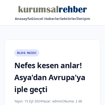
Anasayfa
Güncel Haberler
Sektörler
İletişim
BLOG YAZISI
Nefes kesen anlar!
Asya'dan Avrupa'ya
iple geçti
Yayın:
15 Eyl 2024
Yazar:
admin
Okuma: 2 dk