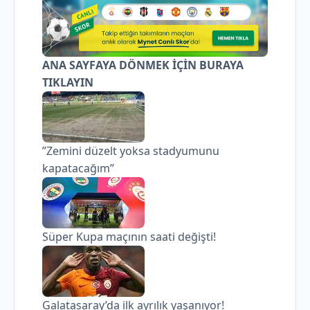
ANA SAYFAYA DÖNMEK İÇİN BURAYA
TIKLAYIN
”Zemini düzelt yoksa stadyumunu
kapatacağım”
Süper Kupa maçının saati değişti!
Galatasaray’da ilk ayrılık yaşanıyor!