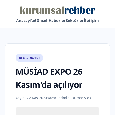
Anasayfa
Güncel Haberler
Sektörler
İletişim
BLOG YAZISI
MÜSİAD EXPO 26
Kasım'da açılıyor
Yayın:
22 Kas 2024
Yazar:
admin
Okuma: 5 dk