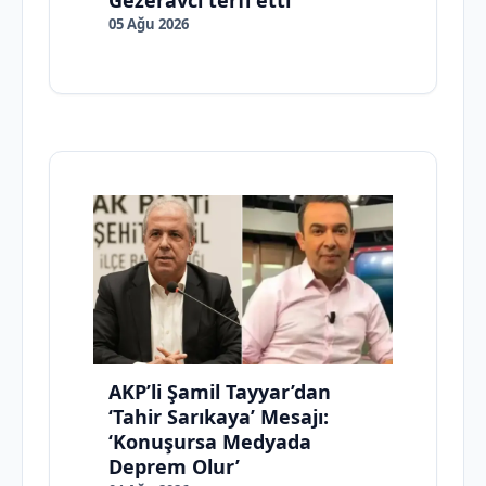
Gezeravcı terfi etti
05 Ağu 2026
AKP’li Şamil Tayyar’dan
‘Tahir Sarıkaya’ Mesajı:
‘Konuşursa Medyada
Deprem Olur’