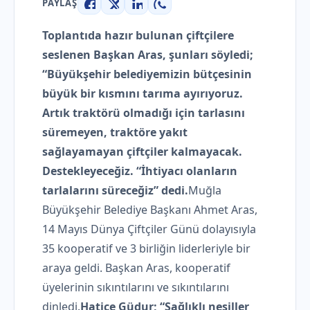
PAYLAŞ
Facebook
X
LinkedIn
WhatsApp
Toplantıda hazır bulunan çiftçilere
seslenen Başkan Aras, şunları söyledi;
“Büyükşehir belediyemizin bütçesinin
büyük bir kısmını tarıma ayırıyoruz.
Artık traktörü olmadığı için tarlasını
süremeyen, traktöre yakıt
sağlayamayan çiftçiler kalmayacak.
Destekleyeceğiz. “İhtiyacı olanların
tarlalarını süreceğiz” dedi.
Muğla
Büyükşehir Belediye Başkanı Ahmet Aras,
14 Mayıs Dünya Çiftçiler Günü dolayısıyla
35 kooperatif ve 3 birliğin liderleriyle bir
araya geldi. Başkan Aras, kooperatif
üyelerinin sıkıntılarını ve sıkıntılarını
dinledi.
Hatice Güdur; “Sağlıklı nesiller