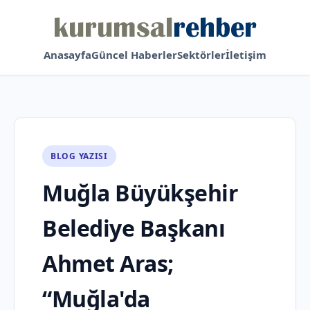
Anasayfa
Güncel Haberler
Sektörler
İletişim
BLOG YAZISI
Muğla Büyükşehir
Belediye Başkanı
Ahmet Aras;
“Muğla'da