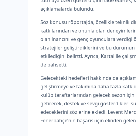
tutmaya özen gösterdiğini ifade ederek, k
açıklamalarda bulundu.
Söz konusu röportajda, özellikle teknik di
katkılarından ve onunla olan deneyimlerin
olan inancını ve genç oyunculara verdiği 
stratejiler geliştirdiklerini ve bu durum
etkilediğini belirtti. Ayrıca, Kartal ile ç
de bahsetti.
Gelecekteki hedefleri hakkında da açıkla
geliştirmeye ve takımına daha fazla katk
kulüp taraftarlarından gelecek sezon için 
getirerek, destek ve sevgi gösterdikleri 
edeceklerini sözlerine ekledi. Levent Mer
Fenerbahçe’nin başarısı için elinden geleni