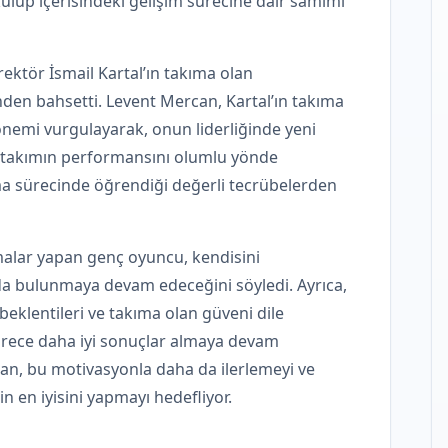
ulüp içerisindeki gelişim sürecine dair samimi
rektör İsmail Kartal’ın takıma olan
den bahsetti. Levent Mercan, Kartal’ın takıma
önemi vurgulayarak, onun liderliğinde yeni
un takımın performansını olumlu yönde
alışma sürecinde öğrendiği değerli tecrübelerden
malar yapan genç oyuncu, kendisini
ıda bulunmaya devam edeceğini söyledi. Ayrıca,
beklentileri ve takıma olan güveni dile
sürece daha iyi sonuçlar almaya devam
can, bu motivasyonla daha da ilerlemeyi ve
n en iyisini yapmayı hedefliyor.