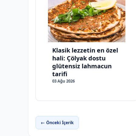
Klasik lezzetin en özel
hali: Çölyak dostu
glütensiz lahmacun
tarifi
03 Ağu 2026
← Önceki İçerik