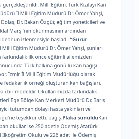
rçekleştirildi. Milli Eğitim; Türk Kızılayı Kan
üdürü İl Milli Eğitim Müdürü Dr. Ömer Yahşi,
Dolaş, Dr. Bakan Özgür, eğitim yöneticileri ve
tiklal Marşı'nın okunmasının ardından
ideonun izlenmesiyle başladı.
“Gurur
l Milli Eğitim Müdürü Dr. Ömer Yahşi, şunları
farkındalık ilk önce eğitimli ailemizden
sonucunda Türk halkına gönüllü kan bağışı
ıyor, İzmir İl Milli Eğitim Müdürlüğü olarak
 fedakarlık örneği oluşturan kan bağışları,
li bir modeldir. Okullarımızda farkındalık
metleri Ege Bölge Kan Merkezi Müdürü Dr. Barış
yici tutumdan dolayı hasta yakınları ve
ğü'ne teşekkür etti. bağış.
Plaka sunuldu
Kan
apan okullar ise 250 adetle Ödemiş Atatürk
lal İlköğretim Okulu ve 226 adet ile Ödemiş