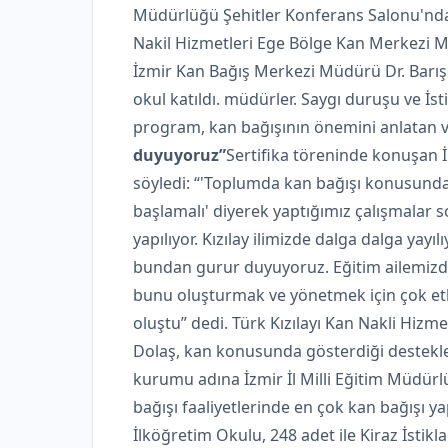
Müdürlüğü Şehitler Konferans Salonu'nda ge
Nakil Hizmetleri Ege Bölge Kan Merkezi M
İzmir Kan Bağış Merkezi Müdürü Dr. Barış 
okul katıldı. müdürler. Saygı duruşu ve İs
program, kan bağışının önemini anlatan v
duyuyoruz”
Sertifika töreninde konuşan İ
söyledi: “'Toplumda kan bağışı konusunda 
başlamalı' diyerek yaptığımız çalışmalar 
yapılıyor. Kızılay ilimizde dalga dalga yayıl
bundan gurur duyuyoruz. Eğitim ailemizde
bunu oluşturmak ve yönetmek için çok etki
oluştu” dedi. Türk Kızılayı Kan Nakli Hiz
Dolaş, kan konusunda gösterdiği destekle
kurumu adına İzmir İl Milli Eğitim Müdürlü
bağışı faaliyetlerinde en çok kan bağışı y
İlköğretim Okulu, 248 adet ile Kiraz İstik