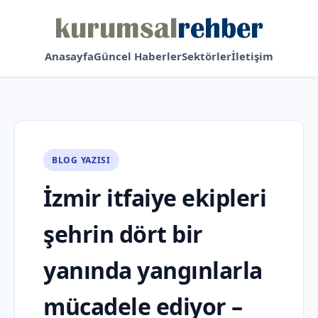
Anasayfa
Güncel Haberler
Sektörler
İletişim
BLOG YAZISI
İzmir itfaiye ekipleri
şehrin dört bir
yanında yangınlarla
mücadele ediyor –