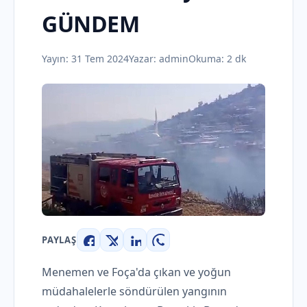
GÜNDEM
Yayın:
31 Tem 2024
Yazar:
admin
Okuma: 2 dk
PAYLAŞ
Facebook
X
LinkedIn
WhatsApp
Menemen ve Foça'da çıkan ve yoğun
müdahalelerle söndürülen yangının