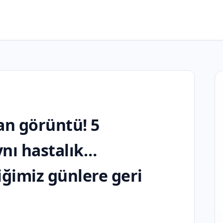
an görüntü! 5
ynı hastalık…
ğimiz günlere geri