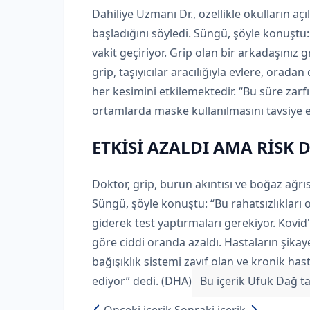
Dahiliye Uzmanı Dr., özellikle okulların a
başladığını söyledi. Süngü, şöyle konuştu
vakit geçiriyor. Grip olan bir arkadaşınız 
grip, taşıyıcılar aracılığıyla evlere, orad
her kesimini etkilemektedir. “Bu süre zarfın
ortamlarda maske kullanılmasını tavsiye 
ETKİSİ AZALDI AMA RİSK
Doktor, grip, burun akıntısı ve boğaz ağrı
Süngü, şöyle konuştu: “Bu rahatsızlıkları 
giderek test yaptırmaları gerekiyor. Kovid'
göre ciddi oranda azaldı. Hastaların şik
bağışıklık sistemi zayıf olan ve kronik hast
ediyor” dedi. (DHA)
Bu içerik Ufuk Dağ ta