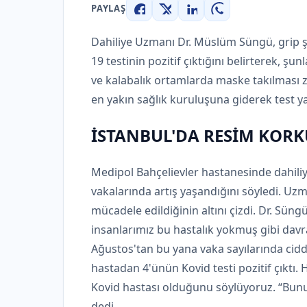
PAYLAŞ
Facebook
X
LinkedIn
WhatsApp
Dahiliye Uzmanı Dr. Müslüm Süngü, grip ş
19 testinin pozitif çıktığını belirterek, şunl
ve kalabalık ortamlarda maske takılması z
en yakın sağlık kuruluşuna giderek test y
İSTANBUL'DA RESİM KOR
Medipol Bahçelievler hastanesinde dahil
vakalarında artış yaşandığını söyledi. Uzm
mücadele edildiğinin altını çizdi. Dr. Süng
insanlarımız bu hastalık yokmuş gibi davr
Ağustos'tan bu yana vaka sayılarında ciddi 
hastadan 4'ünün Kovid testi pozitif çıktı.
Kovid hastası olduğunu söylüyoruz. “Bun
dedi.