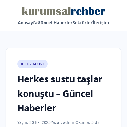
Anasayfa
Güncel Haberler
Sektörler
İletişim
BLOG YAZISI
Herkes sustu taşlar
konuştu – Güncel
Haberler
Yayın:
20 Eki 2025
Yazar:
admin
Okuma: 5 dk