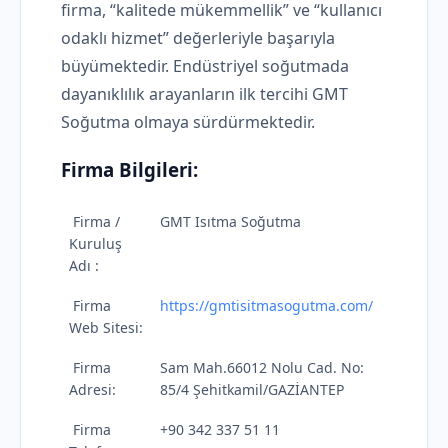
firma, “kalitede mükemmellik” ve “kullanıcı
odaklı hizmet” değerleriyle başarıyla
büyümektedir. Endüstriyel soğutmada
dayanıklılık arayanların ilk tercihi GMT
Soğutma olmaya sürdürmektedir.
Firma Bilgileri:
Firma /
GMT Isıtma Soğutma
Kuruluş
Adı :
Firma
https://gmtisitmasogutma.com/
Web Sitesi:
Firma
Sam Mah.66012 Nolu Cad. No:
Adresi:
85/4 Şehitkamil/GAZİANTEP
Firma
+90 342 337 51 11