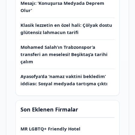
Mesajı: ‘Konuşursa Medyada Deprem
Olur’
Klasik lezzetin en özel hali: Çölyak dostu
glütensiz lahmacun tarifi
Mohamed Salah’ın Trabzonspor’a
transferi an meselesi! Beşiktaş’a tarihi
çalım
Ayasofya’da ‘namaz vaktini bekledim’
iddiası: Sosyal medyada tartışma çıktı
Son Eklenen Firmalar
MR LGBTQ+ Friendly Hotel