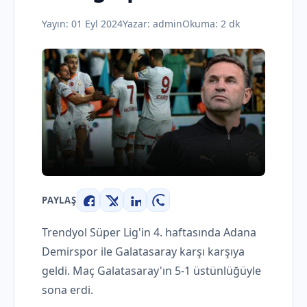
Yayın:
01 Eyl 2024
Yazar:
admin
Okuma: 2 dk
PAYLAŞ
Facebook
X
LinkedIn
WhatsApp
Trendyol Süper Lig'in 4. haftasında Adana
Demirspor ile Galatasaray karşı karşıya
geldi. Maç Galatasaray'ın 5-1 üstünlüğüyle
sona erdi.