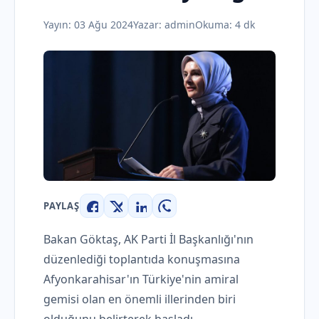
Yayın:
03 Ağu 2024
Yazar:
admin
Okuma: 4 dk
PAYLAŞ
Facebook
X
LinkedIn
WhatsApp
Bakan Göktaş, AK Parti İl Başkanlığı'nın
düzenlediği toplantıda konuşmasına
Afyonkarahisar'ın Türkiye'nin amiral
gemisi olan en önemli illerinden biri