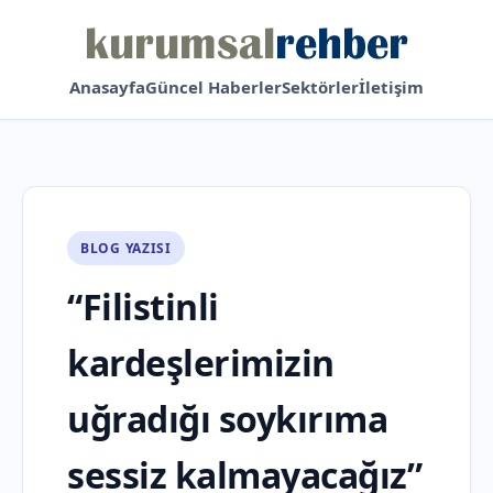
Anasayfa
Güncel Haberler
Sektörler
İletişim
BLOG YAZISI
“Filistinli
kardeşlerimizin
uğradığı soykırıma
sessiz kalmayacağız”