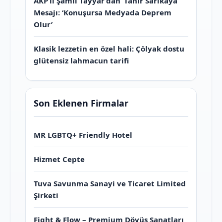
AKP’li Şamil Tayyar’dan ‘Tahir Sarıkaya’
Mesajı: ‘Konuşursa Medyada Deprem
Olur’
Klasik lezzetin en özel hali: Çölyak dostu
glütensiz lahmacun tarifi
Son Eklenen Firmalar
MR LGBTQ+ Friendly Hotel
Hizmet Cepte
Tuva Savunma Sanayi ve Ticaret Limited
Şirketi
Fight & Flow – Premium Dövüş Sanatları