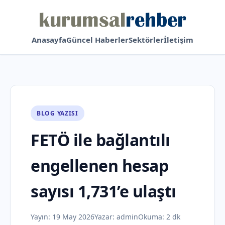
Anasayfa
Güncel Haberler
Sektörler
İletişim
BLOG YAZISI
FETÖ ile bağlantılı
engellenen hesap
sayısı 1,731’e ulaştı
Yayın:
19 May 2026
Yazar:
admin
Okuma: 2 dk