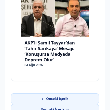
AKP’li Şamil Tayyar’dan
‘Tahir Sarıkaya’ Mesajı:
‘Konuşursa Medyada
Deprem Olur’
04 Ağu 2026
← Önceki İçerik
Sonraki İçerik →