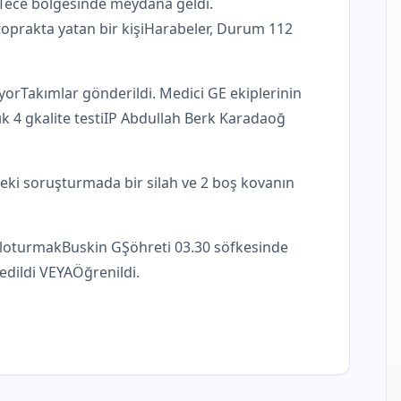
 Tece bölgesinde meydana geldi.
toprakta yatan bir kişi
Harabeler, Durum 112
iyor
Takımlar gönderildi. Medici GE ekiplerinin
ık 4 g
kalite testi
IP Abdullah Berk Karadaoğ
deki soruşturmada bir silah ve 2 boş kovanın
l
oturmak
Buskin G
Şöhreti 03.30 s
öfkesinde
edildi
VEYA
Öğrenildi.