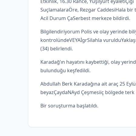
Etkinlik, 16.30 Rance, Yuşilyurt eyaleti
Çiği
Suçlamalara
Öre, Rezgar Caddesi
Hala bir 
Acil Durum Ça
Serbest merkeze bildirdi.
Bilgilendiriyorum
Polis ve olay yerinde bil
kontrolünde
VEYA
İgr
Silahla vuruldu
Yaklaş
(34) belirlendi.
Karadağ’ın hayatını kaybettiği, olay yerin
bulunduğu keşfedildi.
Abdullah Berk Karadağına ait araç 25 Eylü
beyaz
Çayda
N
Ayd Çeşmesi
iç bölgede terk 
Bir soruşturma başlatıldı.