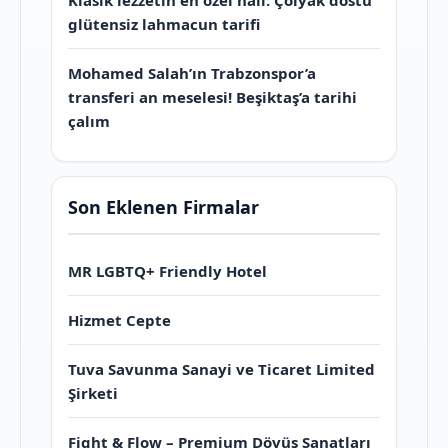
Klasik lezzetin en özel hali: Çölyak dostu
glütensiz lahmacun tarifi
Mohamed Salah’ın Trabzonspor’a
transferi an meselesi! Beşiktaş’a tarihi
çalım
Son Eklenen Firmalar
MR LGBTQ+ Friendly Hotel
Hizmet Cepte
Tuva Savunma Sanayi ve Ticaret Limited
Şirketi
Fight & Flow – Premium Dövüş Sanatları