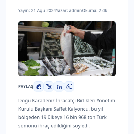
Yayın:
21 Ağu 2024
Yazar:
admin
Okuma: 2 dk
PAYLAŞ
Facebook
X
LinkedIn
WhatsApp
Doğu Karadeniz İhracatçı Birlikleri Yönetim
Kurulu Başkanı Saffet Kalyoncu, bu yıl
bölgeden 19 ülkeye 16 bin 968 ton Türk
somonu ihraç edildiğini söyledi.