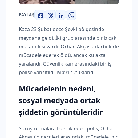
PAYLAŞ
Facebook
X
LinkedIn
WhatsApp
Kaza 23 Şubat gece Şevki bölgesinde
meydana geldi. İki grup arasında bir bıçak
mücadelesi vardı. Orhan Akçasu darbelerle
mücadele ederek öldü, ancak kulakta
yaralandı. Güvenlik kamerasındaki bir iş
polise yansıtıldı, Ma’Yı tutuklandı.
Mücadelenin nedeni,
sosyal medyada ortak
şiddetin görüntüleridir
Soruşturmalara liderlik eden polis, Orhan
Akçasu’n partileri arasındaki mücadele, bir