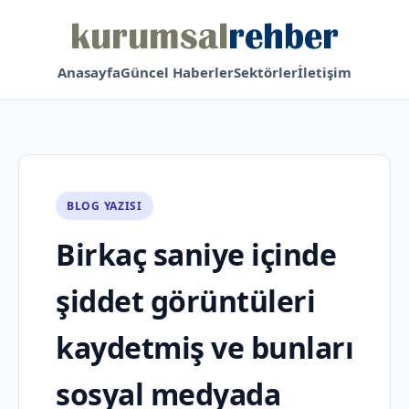
Anasayfa
Güncel Haberler
Sektörler
İletişim
BLOG YAZISI
Birkaç saniye içinde
şiddet görüntüleri
kaydetmiş ve bunları
sosyal medyada