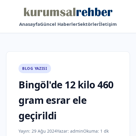
Anasayfa
Güncel Haberler
Sektörler
İletişim
BLOG YAZISI
Bingöl'de 12 kilo 460
gram esrar ele
geçirildi
Yayın:
29 Ağu 2024
Yazar:
admin
Okuma: 1 dk