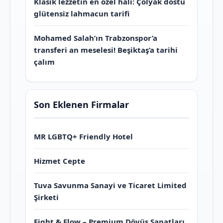
Klasik lezzetin en özel hali: Çölyak dostu
glütensiz lahmacun tarifi
Mohamed Salah’ın Trabzonspor’a
transferi an meselesi! Beşiktaş’a tarihi
çalım
Son Eklenen Firmalar
MR LGBTQ+ Friendly Hotel
Hizmet Cepte
Tuva Savunma Sanayi ve Ticaret Limited
Şirketi
Fight & Flow – Premium Dövüş Sanatları