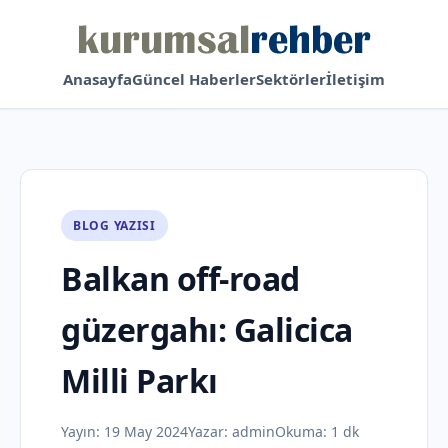
Anasayfa
Güncel Haberler
Sektörler
İletişim
BLOG YAZISI
Balkan off-road
güzergahı: Galicica
Milli Parkı
Yayın:
19 May 2024
Yazar:
admin
Okuma: 1 dk