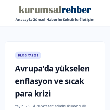
Anasayfa
Güncel Haberler
Sektörler
İletişim
BLOG YAZISI
Avrupa'da yükselen
enflasyon ve sıcak
para krizi
Yayın:
25 Eki 2024
Yazar:
admin
Okuma: 9 dk