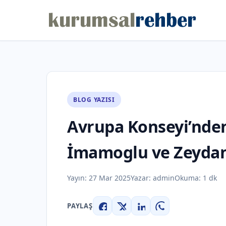
BLOG YAZISI
Avrupa Konseyi’nden
İmamoglu ve Zeydan 
Yayın:
27 Mar 2025
Yazar:
admin
Okuma: 1 dk
PAYLAŞ
Facebook
X
LinkedIn
WhatsApp