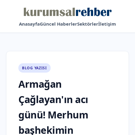
Anasayfa
Güncel Haberler
Sektörler
İletişim
BLOG YAZISI
Armağan
Çağlayan'ın acı
günü! Merhum
başhekimin