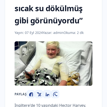
sıcak su dökülmüş
gibi görünüyordu”
Yayın:
07 Eyl 2024
Yazar:
admin
Okuma: 2 dk
PAYLAŞ
Facebook
X
LinkedIn
WhatsApp
İngiltere'de 10 yaşındaki Hector Harvey,